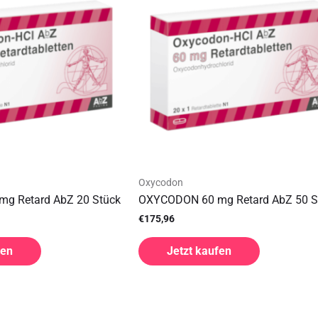
Oxycodon
g Retard AbZ 20 Stück
OXYCODON 60 mg Retard AbZ 50 S
€
175,96
fen
Jetzt kaufen