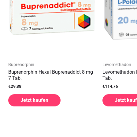
Buprenorphin
Levomethadon
Buprenorphin Hexal Buprenaddict 8 mg
Levomethadon L
7 Tab.
Tab.
€
29,88
€
114,76
Jetzt kaufen
Jetzt kau