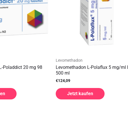
Levomethadon
-Poladdict 20 mg 98
Levomethadon L-Polaflux 5 mg/ml 
500 ml
€
124,09
fen
Jetzt kaufen