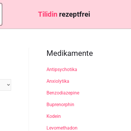
Tilidi
rezeptfrei
Medikamente
Antipsychotika
Anxiolytika
Benzodiazepine
Buprenorphin
Kodein
Levomethadon