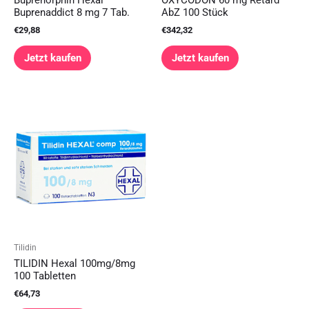
Buprenorphin Hexal
OXYCODON 60 mg Retard
Buprenaddict 8 mg 7 Tab.
AbZ 100 Stück
€
29,88
€
342,32
Jetzt kaufen
Jetzt kaufen
Tilidin
TILIDIN Hexal 100mg/8mg
100 Tabletten
€
64,73