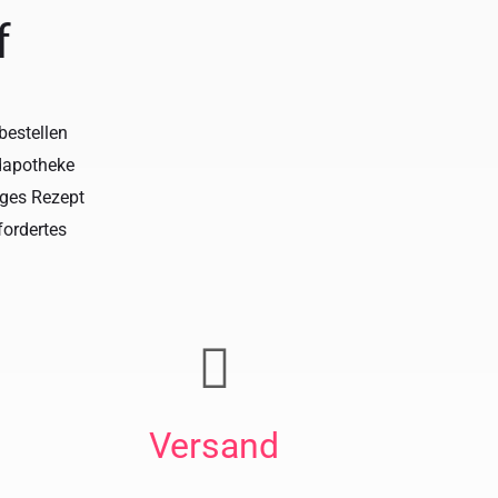
f
bestellen
ndapotheke
iges Rezept
ordertes
Versand