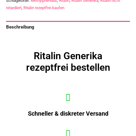
Schlagwörter:
Methylphendiat
,
Ritalin
,
Ritalin Generika
,
Ritalin nicht
retardiert
,
Ritalin rezeptfrei kaufen
Beschreibung
Ritalin Generika
rezeptfrei bestellen
Schneller & diskreter Versand